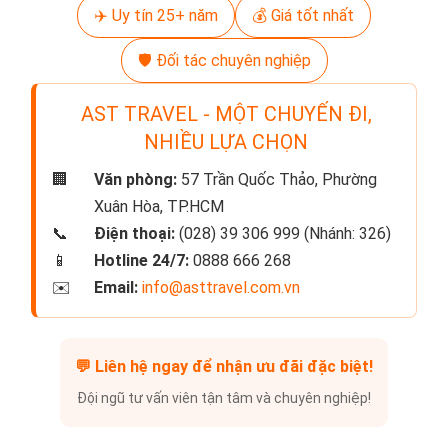
✈️ Uy tín 25+ năm
💰 Giá tốt nhất
🛡️ Đối tác chuyên nghiệp
AST TRAVEL - MỘT CHUYẾN ĐI,
NHIỀU LỰA CHỌN
🏢
Văn phòng:
57 Trần Quốc Thảo, Phường
Xuân Hòa, TP.HCM
📞
Điện thoại:
(028) 39 306 999 (Nhánh: 326)
📱
Hotline 24/7:
0888 666 268
✉️
Email:
info@asttravel.com.vn
💬
Liên hệ ngay để nhận ưu đãi đặc biệt!
Đội ngũ tư vấn viên tận tâm và chuyên nghiệp!