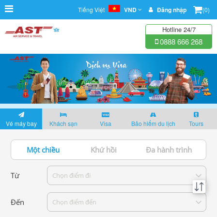
Tiếng Việt
VND
Đăng nhập
(0)
Hotline 24/7
0888 666 268
Vé máy bay
Khách sạn
Visa
Bảo hiểm du lịch
Tours
Một chiều
Khứ hồi
Đa hành trình
Từ
Chọn điểm đi
Đến
Chọn điểm đến