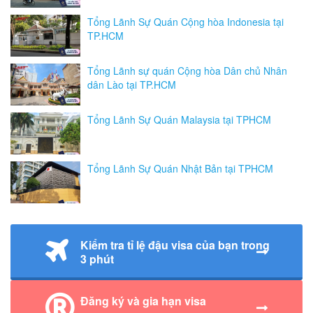
Tổng Lãnh Sự Quán Cộng hòa Indonesia tại
TP.HCM
Tổng Lãnh sự quán Cộng hòa Dân chủ Nhân
dân Lào tại TP.HCM
Tổng Lãnh Sự Quán Malaysia tại TPHCM
Tổng Lãnh Sự Quán Nhật Bản tại TPHCM
Kiểm tra tỉ lệ đậu visa của bạn trong
3 phút
Đăng ký và gia hạn visa