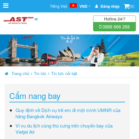
Tiếng Việt
VND
Đăng nhập
(0)
Hotline 24/7
0888 666 268
Trang chủ
Tin tức
Tin tức nổi bật
Cẩm nang bay
Quy định về Dịch vụ trẻ em đi một mình UMNR của
hãng Bangkok Airways
Vi vu du lịch cùng thú cưng trên chuyến bay của
Vietjet Air