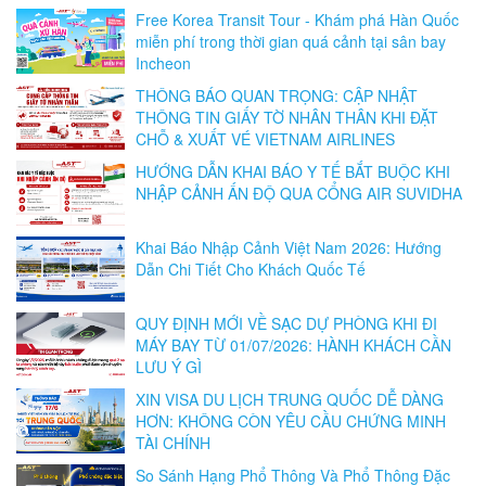
Free Korea Transit Tour - Khám phá Hàn Quốc
miễn phí trong thời gian quá cảnh tại sân bay
Incheon
THÔNG BÁO QUAN TRỌNG: CẬP NHẬT
THÔNG TIN GIẤY TỜ NHÂN THÂN KHI ĐẶT
CHỖ & XUẤT VÉ VIETNAM AIRLINES
HƯỚNG DẪN KHAI BÁO Y TẾ BẮT BUỘC KHI
NHẬP CẢNH ẤN ĐỘ QUA CỔNG AIR SUVIDHA
Khai Báo Nhập Cảnh Việt Nam 2026: Hướng
Dẫn Chi Tiết Cho Khách Quốc Tế
QUY ĐỊNH MỚI VỀ SẠC DỰ PHÒNG KHI ĐI
MÁY BAY TỪ 01/07/2026: HÀNH KHÁCH CẦN
LƯU Ý GÌ
XIN VISA DU LỊCH TRUNG QUỐC DỄ DÀNG
HƠN: KHÔNG CÒN YÊU CẦU CHỨNG MINH
TÀI CHÍNH
So Sánh Hạng Phổ Thông Và Phổ Thông Đặc