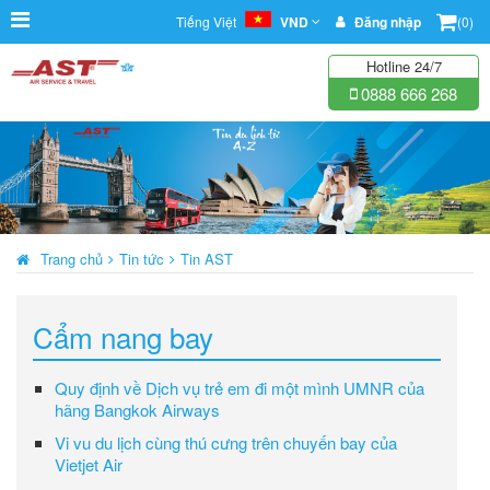
Tiếng Việt
VND
Đăng nhập
(0)
Hotline 24/7
0888 666 268
Trang chủ
Tin tức
Tin AST
Cẩm nang bay
Quy định về Dịch vụ trẻ em đi một mình UMNR của
hãng Bangkok Airways
Vi vu du lịch cùng thú cưng trên chuyến bay của
Vietjet Air