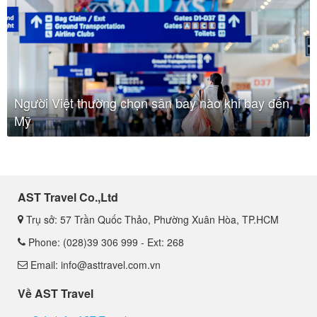
Người Việt thường chọn sân bay nào khi bay đến
Mỹ
AST Travel Co.,Ltd
Trụ sở: 57 Trần Quốc Thảo, Phường Xuân Hòa, TP.HCM
Phone: (028)39 306 999 - Ext: 268
Email: info@asttravel.com.vn
Về AST Travel