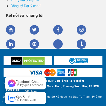
Đăng ký Đại lý cấp 2
Kết nối với chúng tôi
CÔNG TY TNHH TM DV DL ÁNH SAO THIÊN
Facebook Chat
Hỗ trợ qua Facebook
Địa chỉ: 57 Trần Quốc Thảo, Phường Xuân Hòa, TP.HCM,
Việt Nam
Số Giấy phép ĐKKD: 0304967783 do Sở Kế Hoạch và Đầu Tư Thành Phố Hồ
Zalo Chat
Hỗ trợ qua Zalo
Chí Minh cấp ngày 17-05-2007