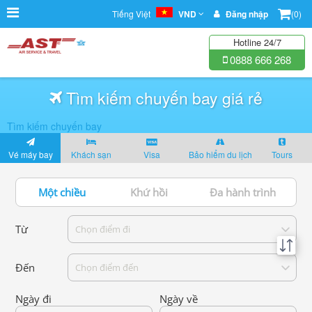
Tiếng Việt
VND
Đăng nhập
(0)
Hotline 24/7
0888 666 268
Tìm kiếm chuyến bay giá rẻ
Tìm kiếm chuyến bay
Vé máy bay
Khách sạn
Visa
Bảo hiểm du lịch
Tours
Một chiều
Khứ hồi
Đa hành trình
Từ
Chọn điểm đi
Đến
Chọn điểm đến
Ngày đi
Ngày về