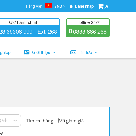
Tiếng Việt
VND
Đăng nhập
(0)
Giờ hành chính
Hotline 24/7
8 39306 999 - Ext: 268
0888 666 268
ghiệp
Giới thiệu
Tin tức
 vé
Tìm cả tháng
Mã giảm giá
về