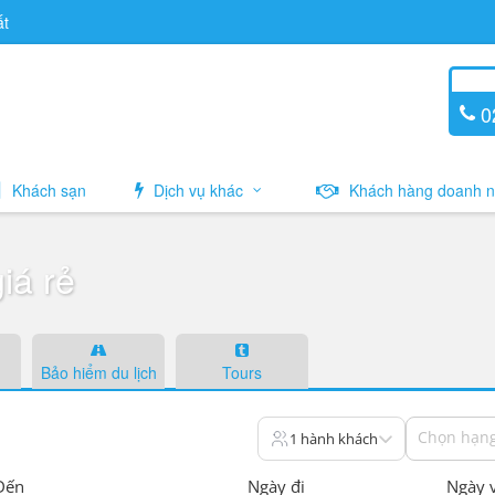
ất
02
Khách sạn
Dịch vụ khác
Khách hàng doanh n
iá rẻ
Bảo hiểm du lịch
Tours
Chọn hạng
1 hành khách
Đến
Ngày đi
Ngày 