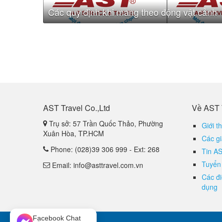
Các quy định khi mang theo động vật cảnh
AST Travel Co.,Ltd
Về AST 
Trụ sở: 57 Trần Quốc Thảo, Phường
Giới t
Xuân Hòa, TP.HCM
Các gi
Phone: (028)39 306 999 - Ext: 268
Tin A
Tuyển
Email: info@asttravel.com.vn
Các đ
dụng
Facebook Chat