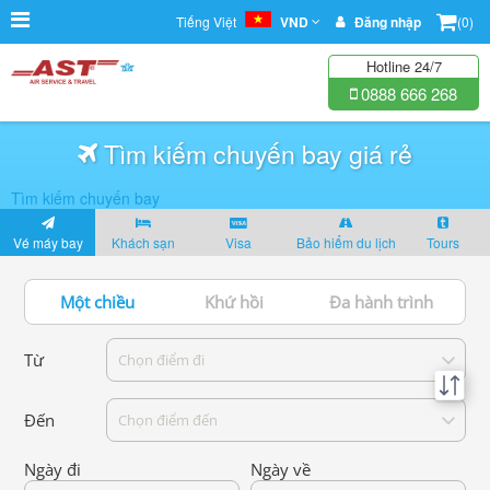
Tiếng Việt
VND
Đăng nhập
(0)
Hotline 24/7
0888 666 268
Tìm kiếm chuyến bay giá rẻ
Tìm kiếm chuyến bay
Vé máy bay
Khách sạn
Visa
Bảo hiểm du lịch
Tours
Một chiều
Khứ hồi
Đa hành trình
Từ
Chọn điểm đi
Đến
Chọn điểm đến
Ngày đi
Ngày về