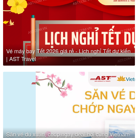
Vé máy bay Tết 2026 giá rẻ - Lịch nghỉ Tết dự kiến
| AST Travel
Săn vé du xuân, chớp ngay deal hời cùng Vietnam