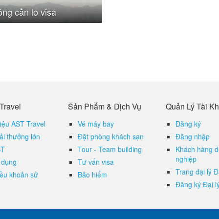
ng cần lo visa
Travel
Sản Phẩm & Dịch Vụ
Quản Lý Tài K
hiệu AST Travel
Vé máy bay
Đăng ký
ải thưởng lớn
Đặt phòng khách sạn
Đăng nhập
ST
Tour - Team building
Khách hàng 
nghiệp
 dụng
Tư vấn visa
Trang đại lý Đ
iều khoản sử
Bảo hiểm
Đăng ký Đại l