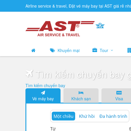
Airline service & travel, Đặt vé máy bay tại AST giá rẻ nh
Khuyến mại
Tour
Tìm kiếm chuyến bay g
Tìm kiếm chuyến bay
Vé máy bay
Khách sạn
Visa
Một chiều
Khứ hồi
Đa hành trình
Từ