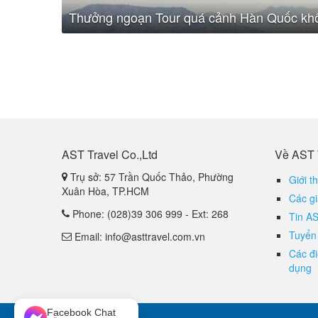
Thưởng ngoạn Tour quá cảnh Hàn Quốc khô
AST Travel Co.,Ltd
Về AST 
Trụ sở: 57 Trần Quốc Thảo, Phường
Giới t
Xuân Hòa, TP.HCM
Các gi
Phone: (028)39 306 999 - Ext: 268
Tin A
Tuyển
Email: info@asttravel.com.vn
Các đ
dụng
Facebook Chat