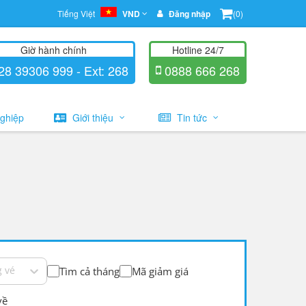
Tiếng Việt
VND
Đăng nhập
(0)
Giờ hành chính
Hotline 24/7
8 39306 999 - Ext: 268
0888 666 268
ghiệp
Giới thiệu
Tin tức
 vé
Tìm cả tháng
Mã giảm giá
về