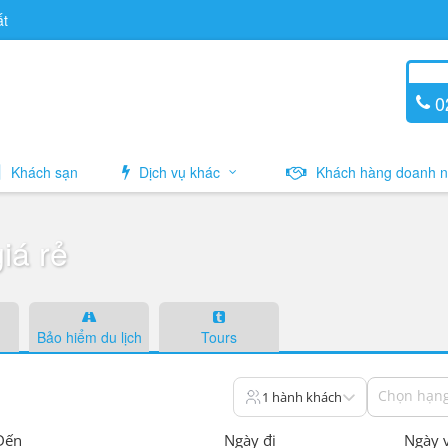
ất
02
Khách sạn
Dịch vụ khác
Khách hàng doanh n
iá rẻ
Bảo hiểm du lịch
Tours
Chọn hạng
1 hành khách
Đến
Ngày đi
Ngày 