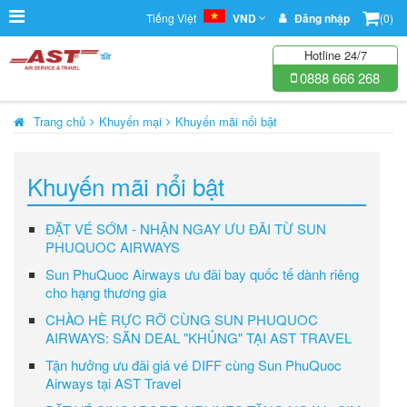
Tiếng Việt
VND
Đăng nhập
(0)
Hotline 24/7
0888 666 268
Trang chủ
Khuyến mại
Khuyến mãi nổi bật
Khuyến mãi nổi bật
ĐẶT VÉ SỚM - NHẬN NGAY ƯU ĐÃI TỪ SUN
PHUQUOC AIRWAYS
Sun PhuQuoc Airways ưu đãi bay quốc tế dành riêng
cho hạng thương gia
CHÀO HÈ RỰC RỠ CÙNG SUN PHUQUOC
AIRWAYS: SĂN DEAL "KHỦNG" TẠI AST TRAVEL
Tận hưởng ưu đãi giá vé DIFF cùng Sun PhuQuoc
Airways tại AST Travel