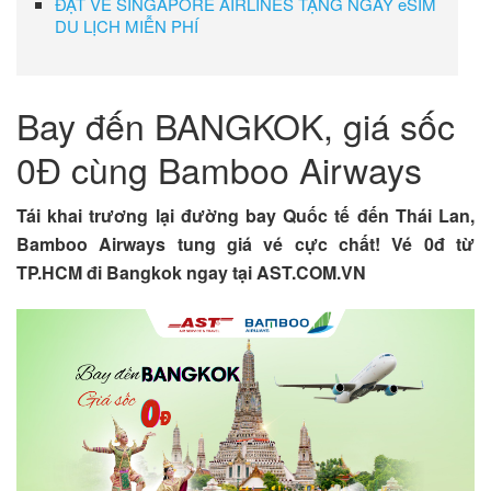
ĐẶT VÉ SINGAPORE AIRLINES TẶNG NGAY eSIM
DU LỊCH MIỄN PHÍ
Bay đến BANGKOK, giá sốc
0Đ cùng Bamboo Airways
Tái khai trương lại đường bay Quốc tế đến Thái Lan,
Bamboo Airways tung giá vé cực chất! Vé 0đ từ
TP.HCM đi Bangkok ngay tại AST.COM.VN