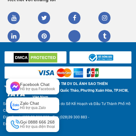
CÔNG TY TNHH TM DV DL ÁNH SAO THIÊN
Facebook Chat
Hỗ trợ qua Facebook
Địa chỉ: 57 Trần Quốc Thảo, Phường Xuân Hòa, TP.HCM,
Việt Nam
Zalo Chat
Số Giấy phép ĐKKD: 0304967783 do Sở Kế Hoạch và Đầu Tư Thành Phố Hồ
Hỗ trợ qua Zalo
Chí Minh cấp ngày 17-05-2007
Điện thoại: (028)39 306 999 - Fax (028)39 300 883 -
Gọi 0888 666 268
Email: info@asttravel.com.vn
Hỗ trợ qua điện thoại