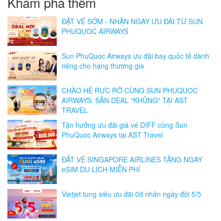
Khám phá thêm
ĐẶT VÉ SỚM - NHẬN NGAY ƯU ĐÃI TỪ SUN
PHUQUOC AIRWAYS
Sun PhuQuoc Airways ưu đãi bay quốc tế dành
riêng cho hạng thương gia
CHÀO HÈ RỰC RỠ CÙNG SUN PHUQUOC
AIRWAYS: SĂN DEAL "KHỦNG" TẠI AST
TRAVEL
Tận hưởng ưu đãi giá vé DIFF cùng Sun
PhuQuoc Airways tại AST Travel
ĐẶT VÉ SINGAPORE AIRLINES TẶNG NGAY
eSIM DU LỊCH MIỄN PHÍ
Vietjet tung siêu ưu đãi 0đ nhân ngày đôi 5/5