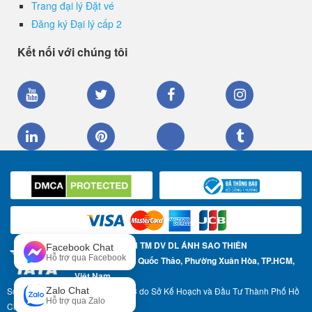
Trang đại lý Đặt vé
Đăng ký Đại lý cấp 2
Kết nối với chúng tôi
CÔNG TY TNHH TM DV DL ÁNH SAO THIÊN
Facebook Chat
Hỗ trợ qua Facebook
Địa chỉ: 57 Trần Quốc Thảo, Phường Xuân Hòa, TP.HCM,
Việt Nam
Số Giấy phép ĐKKD: 0304967783 do Sở Kế Hoạch và Đầu Tư Thành Phố Hồ
Zalo Chat
Hỗ trợ qua Zalo
Chí Minh cấp ngày 17-05-2007