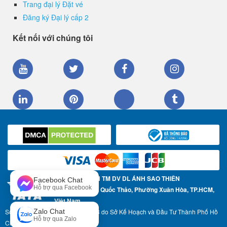
Trang đại lý Đặt vé
Đăng ký Đại lý cấp 2
Kết nối với chúng tôi
CÔNG TY TNHH TM DV DL ÁNH SAO THIÊN
Facebook Chat
Hỗ trợ qua Facebook
Địa chỉ: 57 Trần Quốc Thảo, Phường Xuân Hòa, TP.HCM,
Việt Nam
Số Giấy phép ĐKKD: 0304967783 do Sở Kế Hoạch và Đầu Tư Thành Phố Hồ
Zalo Chat
Hỗ trợ qua Zalo
Chí Minh cấp ngày 17-05-2007